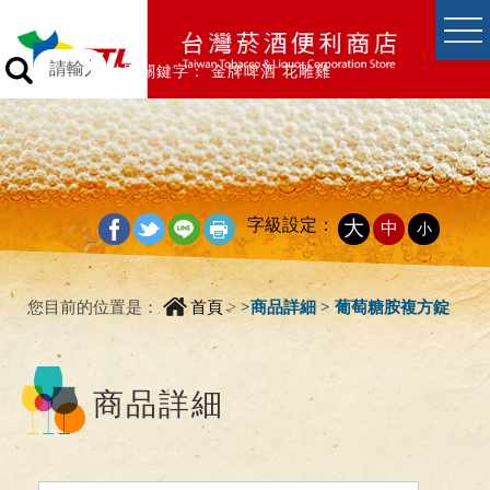
跳到主要內容區塊
跳到主要內容區塊
熱門關鍵字：
金牌啤酒
花雕雞
字級設定：
大
中
小
_
您目前的位置是：
首頁
>
>
商品詳細 > 葡萄糖胺複方錠
商品詳細