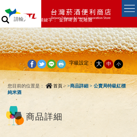
跳到主要內容區塊
跳到主要內容區塊
熱門關鍵字：
金牌啤酒
花雕雞
字級設定：
大
中
小
_
您目前的位置是：
首頁
>
>
商品詳細 > 公賣局特級紅標
純米酒
商品詳細