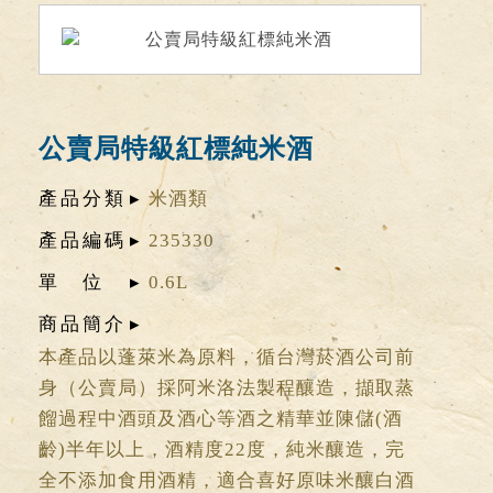
公賣局特級紅標純米酒
產品分類
米酒類
產品編碼
235330
單位
0.6L
商品簡介
本產品以蓬萊米為原料，循台灣菸酒公司前
身（公賣局）採阿米洛法製程釀造，擷取蒸
餾過程中酒頭及酒心等酒之精華並陳儲(酒
齡)半年以上，酒精度22度，純米釀造，完
全不添加食用酒精，適合喜好原味米釀白酒