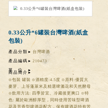
0.33公升*6罐裝台灣啤酒(紙盒
包裝)
產品分類
台灣啤酒
產品編碼
210473
單位
商品簡介
⊙包裝 罐裝 ⊙酒精度:4.5度 ⊙原料:優質大
麥芽、上等蓬萊米及精選啤酒花和天然酵母
⊙飲用方法: 四季皆宜、冷藏後更爽口 ⊙特
色: 屬於歐洲醇厚型，同時使用苦味型啤酒
花及芳香型啤酒花配方，保有啤酒花特有苦