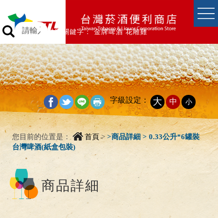
跳到主要內容區塊
跳到主要內容區塊
熱門關鍵字：
金牌啤酒
花雕雞
字級設定：
大
中
小
_
您目前的位置是：
首頁
>
>
商品詳細 > 0.33公升*6罐裝
台灣啤酒(紙盒包裝)
商品詳細