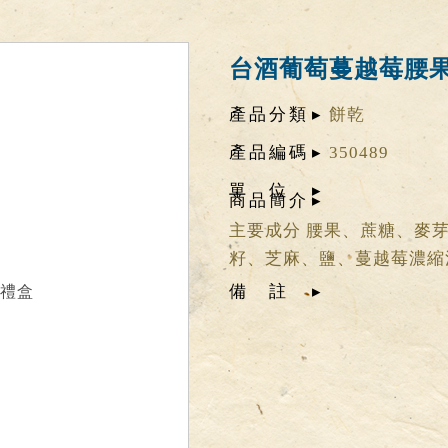
台酒葡萄蔓越莓腰
產品分類
餅乾
產品編碼
350489
單位
商品簡介
主要成分 腰果、蔗糖、麥
籽、芝麻、鹽、蔓越莓濃縮汁
備註