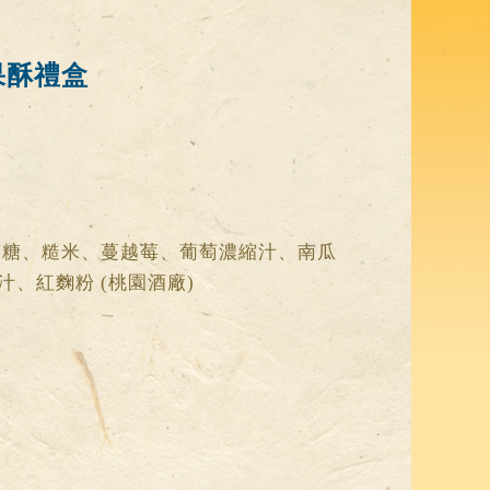
果酥禮盒
芽糖、糙米、蔓越莓、葡萄濃縮汁、南瓜
、紅麴粉 (桃園酒廠)