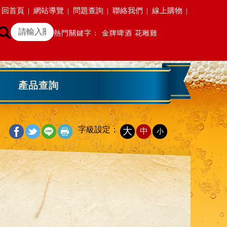
回首頁
|
網站導覽
|
問題查詢
|
聯絡我們
|
線上購物
|
熱門關鍵字：
金牌啤酒
花雕雞
產品查詢
字級設定：
大
中
小
_