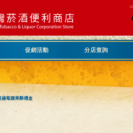
:::
促銷活動
分店查詢
萄蔓越莓腰果酥禮盒