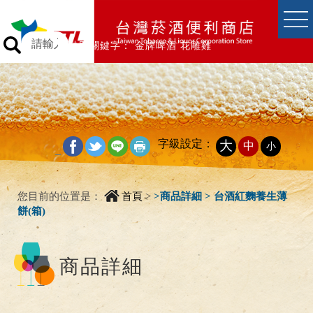
跳到主要內容區塊
跳到主要內容區塊
熱門關鍵字：
金牌啤酒
花雕雞
字級設定：
大
中
小
_
您目前的位置是：
首頁
>
>
商品詳細 > 台酒紅麴養生薄
餅(箱)
商品詳細