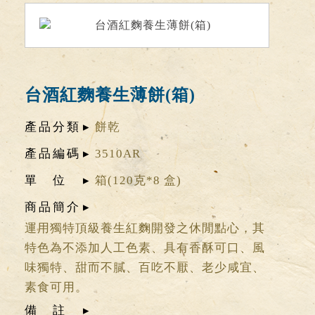
台酒紅麴養生薄餅(箱)
產品分類
餅乾
產品編碼
3510AR
單位
箱(120克*8 盒)
商品簡介
運用獨特頂級養生紅麴開發之休閒點心，其
特色為不添加人工色素、具有香酥可口、風
味獨特、甜而不膩、百吃不厭、老少咸宜、
素食可用。
備註