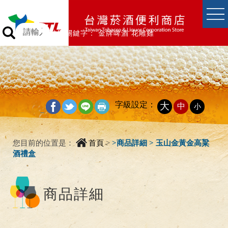
跳到主要內容區塊
跳到主要內容區塊
熱門關鍵字：
金牌啤酒
花雕雞
字級設定：
大
中
小
_
您目前的位置是：
首頁
>
>
商品詳細 > 玉山金黃金高粱
酒禮盒
商品詳細