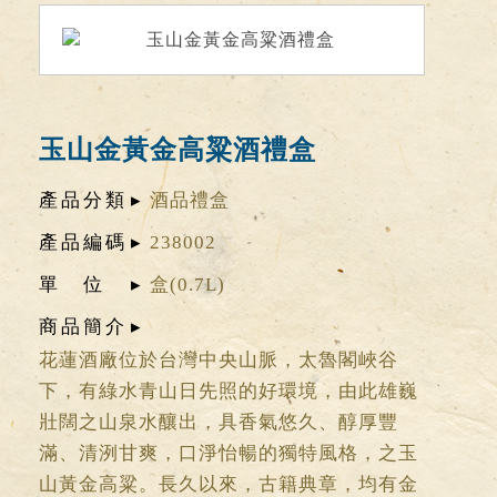
玉山金黃金高粱酒禮盒
產品分類
酒品禮盒
產品編碼
238002
單位
盒(0.7L)
商品簡介
花蓮酒廠位於台灣中央山脈，太魯閣峽谷
下，有綠水青山日先照的好環境，由此雄巍
壯闊之山泉水釀出，具香氣悠久、醇厚豐
滿、清洌甘爽，口淨怡暢的獨特風格，之玉
山黃金高粱。長久以來，古籍典章，均有金