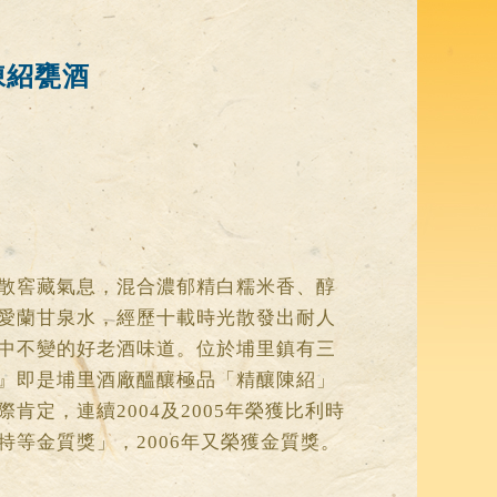
陳紹甕酒
散窖藏氣息，混合濃郁精白糯米香、醇
愛蘭甘泉水，經歷十載時光散發出耐人
中不變的好老酒味道。位於埔里鎮有三
』即是埔里酒廠醞釀極品「精釀陳紹」
肯定，連續2004及2005年榮獲比利時
特等金質獎」，2006年又榮獲金質獎。