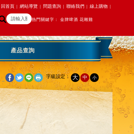
回首頁
|
網站導覽
|
問題查詢
|
聯絡我們
|
線上購物
|
熱門關鍵字：
金牌啤酒
花雕雞
產品查詢
字級設定：
大
中
小
_