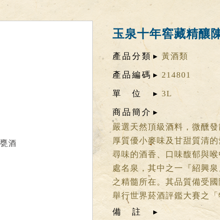
玉泉十年窖藏精釀
產品分類
黃酒類
產品編碼
214801
單位
3L
商品簡介
嚴選天然頂級酒料，微醺發
厚質優小麥味及甘甜質清的
尋味的酒香、口味馥郁與喉
處名泉，其中之一『紹興泉
之精髓所在。其品質備受國際
舉行世界菸酒評鑑大賽之「
備註