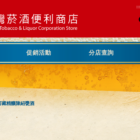
:::
促銷活動
分店查詢
年窖藏精釀陳紹甕酒