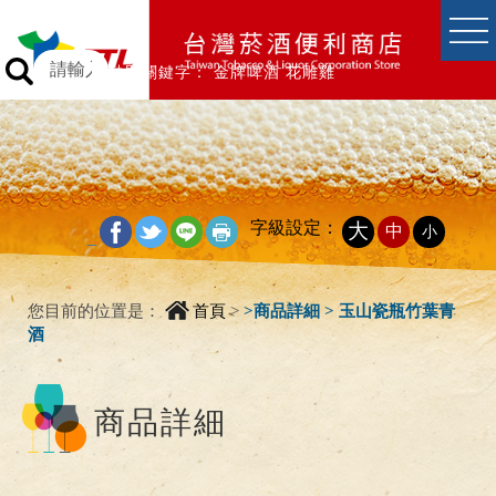
跳到主要內容區塊
跳到主要內容區塊
熱門關鍵字：
金牌啤酒
花雕雞
字級設定：
大
中
小
_
您目前的位置是：
首頁
>
>
商品詳細 > 玉山瓷瓶竹葉青
酒
商品詳細