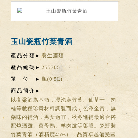
玉山瓷瓶竹葉青酒
產品分類
養生酒類
產品編碼
255705
單位
瓶(0.5L)
商品簡介
以高粱酒為基酒，浸泡麻竹葉、仙草干、肉
桂等數種珍貴材料調製而成，色澤金黃，無
藥味的補酒，男女適宜，秋冬進補最適合搭
配燒酒雞、薑母鴨、羊肉爐等藥膳。瓷瓶裝
竹葉青酒（酒精度45%），品質卓越備受國