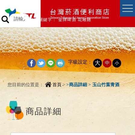
跳到主要內容區塊
跳到主要內容區塊
熱門關鍵字：
金牌啤酒
花雕雞
字級設定：
大
中
小
_
您目前的位置是：
首頁
>
>
商品詳細 > 玉山竹葉青酒
商品詳細