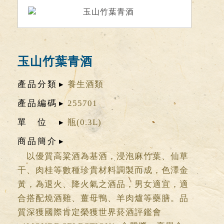
玉山竹葉青酒
產品分類
養生酒類
產品編碼
255701
單位
瓶(0.3L)
商品簡介
以優質高粱酒為基酒，浸泡麻竹葉、仙草
干、肉桂等數種珍貴材料調製而成，色澤金
黃，為退火、降火氣之酒品，男女適宜，適
合搭配燒酒雞、薑母鴨、羊肉爐等藥膳。品
質深獲國際肯定榮獲世界菸酒評鑑會