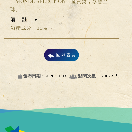
（MONDE SELECTION）金質獎，享譽全
球。
備註
酒精成分：35%
回列表頁
發布日期：
2020/11/03
點閱次數：
29672 人
點選展開/點選收合選單功能