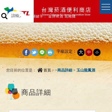
跳到主要內容區塊
跳到主要內容區塊
熱門關鍵字：
金牌啤酒
花雕雞
字級設定：
大
中
小
_
您目前的位置是：
首頁
>
>
商品詳細 > 玉山龍鳳酒
商品詳細