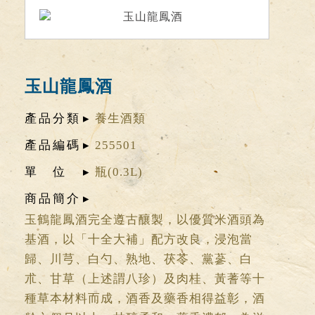
玉山龍鳳酒
產品分類
養生酒類
產品編碼
255501
單位
瓶(0.3L)
商品簡介
玉鶴龍鳳酒完全遵古釀製，以優質米酒頭為
基酒，以「十全大補」配方改良，浸泡當
歸、川芎、白勺、熟地、茯苓、黨蔘、白
朮、甘草（上述謂八珍）及肉桂、黃蓍等十
種草本材料而成，酒香及藥香相得益彰，酒