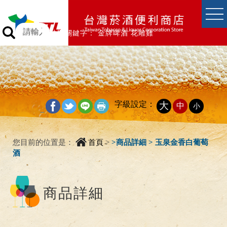
跳到主要內容區塊
跳到主要內容區塊
熱門關鍵字：
金牌啤酒
花雕雞
字級設定：
大
中
小
_
您目前的位置是：
首頁
>
>
商品詳細 > 玉泉金香白葡萄
酒
商品詳細